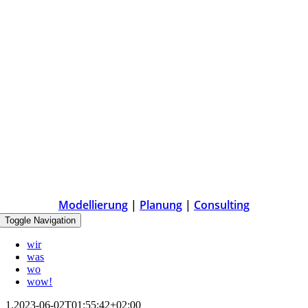
Modellierung
|
Planung
|
Consulting
Toggle Navigation
wir
was
wo
wow!
1.
2023-06-02T01:55:42+02:00