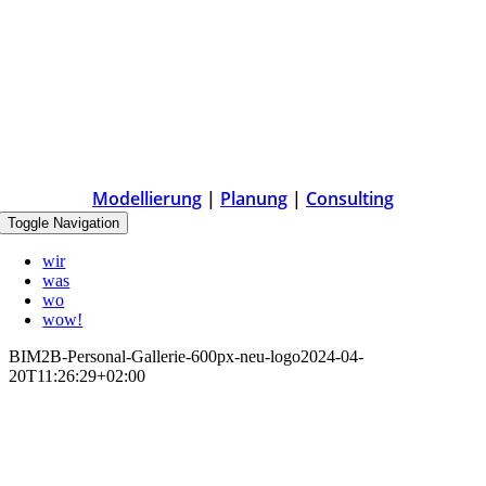
Modellierung
|
Planung
|
Consulting
Toggle Navigation
wir
was
wo
wow!
BIM2B-Personal-Gallerie-600px-neu-logo
2024-04-
20T11:26:29+02:00