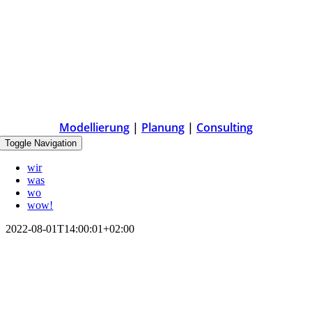
Modellierung
|
Planung
|
Consulting
Toggle Navigation
wir
was
wo
wow!
2022-08-01T14:00:01+02:00