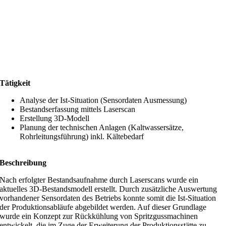
Tätigkeit
Analyse der Ist-Situation (Sensordaten Ausmessung)
Bestandserfassung mittels Laserscan
Erstellung 3D-Modell
Planung der technischen Anlagen (Kaltwassersätze,
Rohrleitungsführung) inkl. Kältebedarf
Beschreibung
Nach erfolgter Bestandsaufnahme durch Laserscans wurde ein
aktuelles 3D-Bestandsmodell erstellt. Durch zusätzliche Auswertung
vorhandener Sensordaten des Betriebs konnte somit die Ist-Situation
der Produktionsabläufe abgebildet werden. Auf dieser Grundlage
wurde ein Konzept zur Rückkühlung von Spritzgussmachinen
entwickelt, die im Zuge der Erweiterung der Produktionsstätte zu