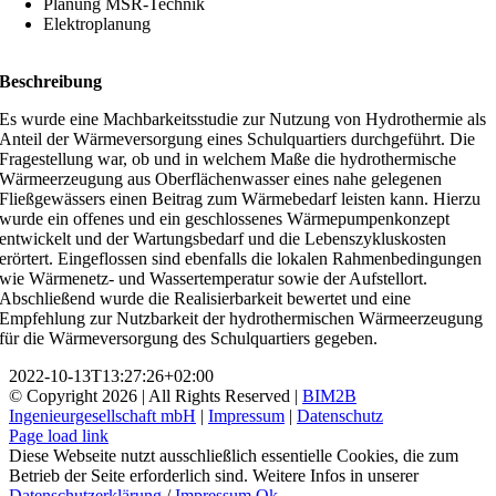
Planung MSR-Technik
Elektroplanung
Beschreibung
Es wurde eine Machbarkeitsstudie zur Nutzung von Hydrothermie als
Anteil der Wärmeversorgung eines Schulquartiers durchgeführt. Die
Fragestellung war, ob und in welchem Maße die hydrothermische
Wärmeerzeugung aus Oberflächenwasser eines nahe gelegenen
Fließgewässers einen Beitrag zum Wärmebedarf leisten kann. Hierzu
wurde ein offenes und ein geschlossenes Wärmepumpenkonzept
entwickelt und der Wartungsbedarf und die Lebenszykluskosten
erörtert. Eingeflossen sind ebenfalls die lokalen Rahmenbedingungen
wie Wärmenetz- und Wassertemperatur sowie der Aufstellort.
Abschließend wurde die Realisierbarkeit bewertet und eine
Empfehlung zur Nutzbarkeit der hydrothermischen Wärmeerzeugung
für die Wärmeversorgung des Schulquartiers gegeben.
2022-10-13T13:27:26+02:00
© Copyright
2026 | All Rights Reserved |
BIM2B
Ingenieurgesellschaft mbH
|
Impressum
|
Datenschutz
Page load link
Diese Webseite nutzt ausschließlich essentielle Cookies, die zum
Betrieb der Seite erforderlich sind. Weitere Infos in unserer
Datenschutzerklärung
/
Impressum
Ok